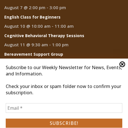
August 7 @ 2:00 pm
-
3:00 pm
English Class for Beginners
August 10 @ 10:00 am
-
11:00 am
Cognitive Behavioral Therapy Sessions
August 11 @ 9:30 am
-
1:00 pm
Bereavement Support Group
August 13 @ 10:00 am
-
11:00 am
Subscribe to our Weekly Newsletter for News, Events,
and Information.
Check your inbox or spam folder now to confirm your
subscription.
2026 © Discover Cathedral City
Privacy Policy
Home
News
Events
CCTV
Subscribe