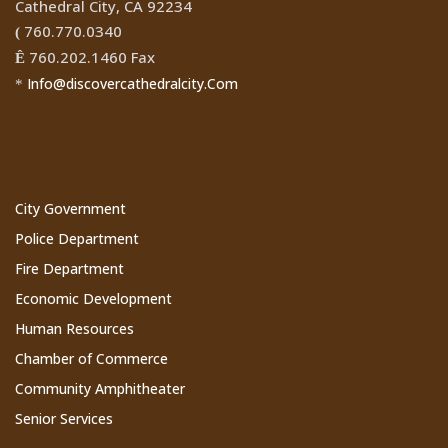
Cathedral City, CA 92234
760.770.0340
(
760.202.1460 Fax
Ê
Info@discovercathedralcity.Com
*
Cathedral City Websites
City Government
Police Department
Fire Department
Economic Development
Human Resources
Chamber of Commerce
Community Amphitheater
Senior Services